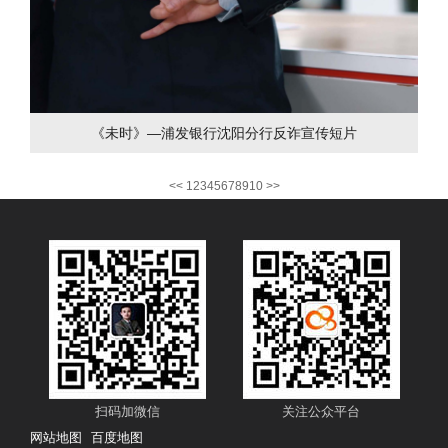
《未时》—浦发银行沈阳分行反诈宣传短片
<<
1
2
3
4
5
6
7
8
9
10
>>
扫码加微信
关注公众平台
网站地图
百度地图