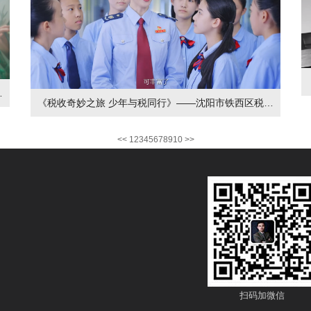
院助力沈阳文旅宣传片
《税收奇妙之旅 少年与税同行》——沈阳市铁西区税务局“税官讲税法”宣传进校园
<<
1
2
3
4
5
6
7
8
9
10
>>
扫码加微信