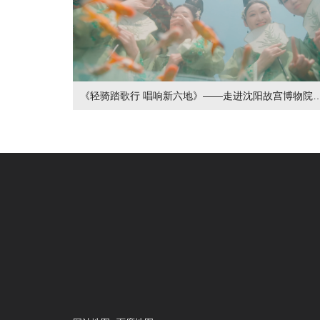
《轻骑踏歌行 唱响新六地》——走进沈阳故宫博物