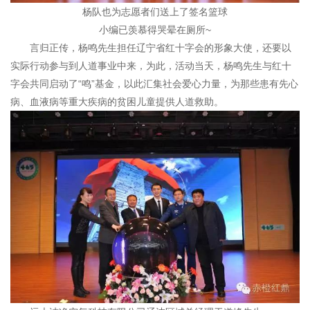
杨队也为志愿者们送上了签名篮球
小编已羡慕得哭晕在厕所~
言归正传，杨鸣先生担任辽宁省红十字会的形象大使，还要以
实际行动参与到人道事业中来，为此，活动当天，杨鸣先生与红十
字会共同启动了“鸣”基金，以此汇集社会爱心力量，为那些患有先心
病、血液病等重大疾病的贫困儿童提供人道救助。