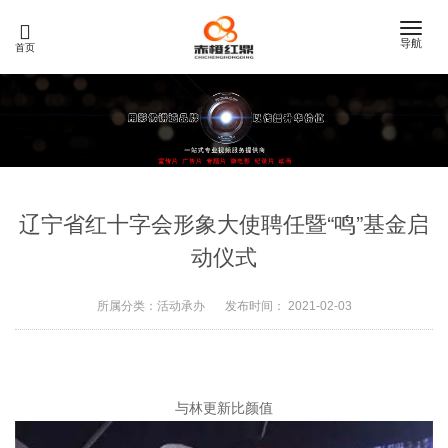
Toggle
导航
首页
naviga
辽宁省红十字会形象大使聘任暨“鸣”基金启
动仪式
所属分类：
活动承办
发布时间：
2021-02-03
与林更新比颜值