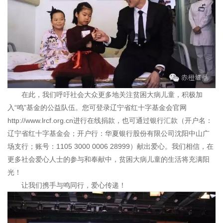
在此，我们呼吁社会大众更多地关注贫困大病儿童，积极加
入“鸣”基金的公益队伍。您可登录辽宁省红十字基金会官网
http://www.lrcf.org.cn进行在线捐款，也可通过银行汇款（开户名：
辽宁省红十字基金会；开户行：华夏银行股份有限公司沈阳中山广
场支行；账号：1105 3000 0006 28999）献出爱心。我们相信，在
更多社会爱心人士的参与和奉献中，贫困大病儿童的生活将充满阳
光！
让我们携手与鸣同行，爱心传递！